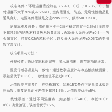
校准条件：环境温度应控制在（5~40）℃或（10～35）℃，相
对湿度不大于70%或≤75%RH，室内需避光、防热、无腐蚀性物品且
通风良好。电源条件需满足交流220V±22V、频率50Hz±5Hz。
测量标准及设备：需使用不少于2块不确定度优于2.5%且厚度差
不超过2%的绝热材料导热系数参比板，配备最大允许误差±0.5mm的
金属直尺、精度0.02的游标卡尺，以及最大允许误差±0.05℃的专用
数字温度计。
校准项目与方法：
外观检查：确认仪器标识完整、显示屏清晰、调节器功能正常。
温度传感器误差与一致性：通过数字温度计与冷热板接触测量，
误差需优于±0.3℃，一致性差值不超过0.3℃。
示值误差与重复性：在热板35℃、冷板15℃条件下测量参比板导
热系数，重复测量两次差值不超过1.5%，示值误差优于±5%。
线性误差：通过不同温度点（如热板30℃/40℃、冷板20℃/1
0℃）测量验证，误差需优于±5%。