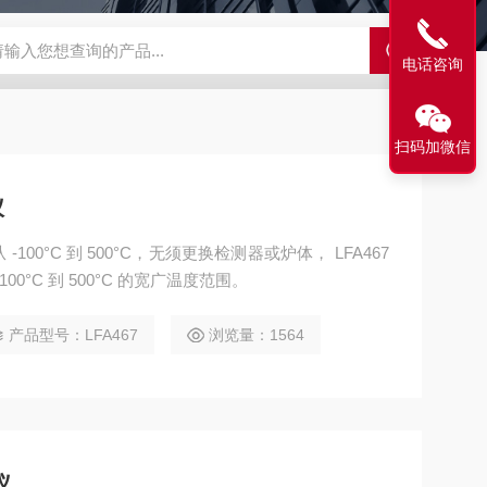
HFM 436/3/1/E二手热流法导热分析仪
TMA Q400二手 热机械分析
电话咨询
扫码加微信
仪
00°C 到 500°C，无须更换检测器或炉体， LFA467
100°C 到 500°C 的宽广温度范围。
产品型号：LFA467
浏览量：1564
仪