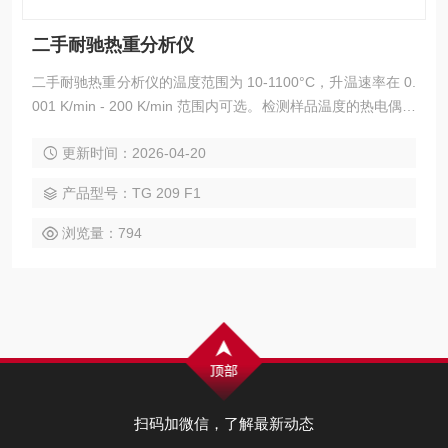
二手耐驰热重分析仪
二手耐驰热重分析仪的温度范围为 10-1100°C，升温速率在 0.
001 K/min - 200 K/min 范围内可选。检测样品温度的热电偶与
坩埚底部直接接触，保证样品实际温度的准确性。真空密闭的
更新时间：2026-04-20
炉体、顶部装样的结构设计和精确控制保护气和吹扫气流量的
MFC，为 TG 与 FTIR 或 GC-MS 联用提供了理想条件。
产品型号：TG 209 F1
浏览量：794
扫码加微信，了解最新动态